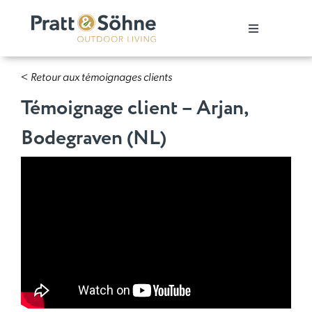
Skip
to
Toggle
content
Navigation
Pergola
< Retour aux témoignages clients
Témoignage client – Arjan,
Toit de terrasse
Bodegraven (NL)
Carport
Témoignages clients
Showroom
Acheter nos produits